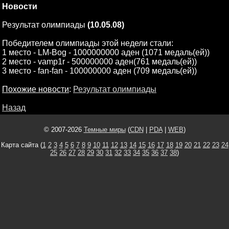
Новости
Результат олимпиады
(10.05.08)
Победителем олимпиады этой недели стали:
1 место - LM-Bog - 1000000000 аден (1071 медаль(ей))
2 место - vamp1r - 500000000 аден(761 медаль(ей))
3 место - fan-fan - 100000000 аден (709 медаль(ей))
Похожие новости
:
Результат олимпиады
Назад
© 2007-2026
Темные миры
(
CDN
|
PDA
|
WEB
)
Карта сайта (
1
2
3
4
5
6
7
8
9
10
11
12
13
14
15
16
17
18
19
20
21
22
23
24
25
26
27
28
29
30
31
32
33
34
35
36
37
38
)