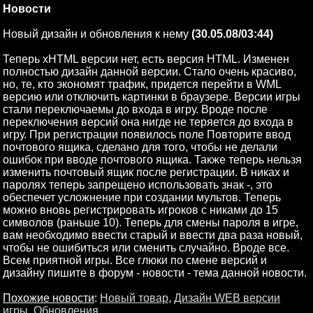
Новости
Новый дизайн и обновления к нему
(30.05.08/03:44)
Теперь xHTML версии нет, есть версия HTML. Изменен
полностью дизайн данной версии. Стало очень красиво,
но, те, кто экономят трафик, придется перейти в WML
версию или отключить картинки в браузере. Версии игры
стали переключаемы до входа в игру. Вроде после
переключения версий она нигде не теряется до входа в
игру. При регистрации появилось поле Повторите ввод
почтового ящика, сделано для того, чтобы не делали
ошибок при вводе почтового ящика. Также теперь нельзя
изменить почтовый ящик после регистрации. В никах и
паролях теперь запрещено использовать знак -, это
обеспечет усложнение при создании мультов. Теперь
можно вновь регистрировать игроков с никами до 15
символов (раньше 10). Теперь для смены пароля в игре,
вам необходимо ввести старый и ввести два раза новый,
чтобы не ошибиться или сменить случайно. Вроде все.
Всем приятной игры. Все глюки по смене версий и
дизайну пишите в форум - новости - тема данной новости.
Похожие новости
:
Новый товар
,
Дизайн WEB версии
игры
,
Обновления