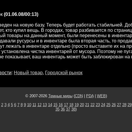
к
(01.06.08/00:13)
еден на новую базу. Теперь будет работать стабильней. До
ет, кто купил вещь. В городах, товар разбивается по страни
й товары на данный момент, были перенесены в инвентар
давали русурсы и в инвентаре была вторая часть, то прод
ут лежать в инвентаре отдельно (просто выставите их на пр
 установлена чистка инвентарей от мусора. Поэтому не пуг
не показывает, ваш инвентарь может быть заблокирован на
вости
:
Новый товар
,
Городской рынок
© 2007-2026
Темные миры
(
CDN
|
PDA
|
WEB
)
2
3
4
5
6
7
8
9
10
11
12
13
14
15
16
17
18
19
20
21
22
23
24
25
26
27
28
29
35
36
37
38
)