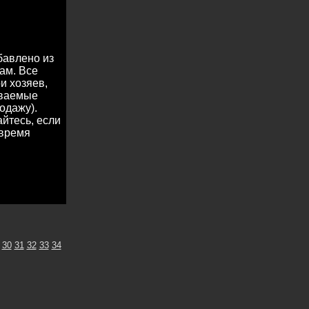
бавлено из
цам. Все
и хозяев,
аваемые
одажу).
айтесь, если
 время
30
31
32
33
34