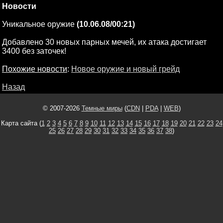
Новости
Уникальное оружие
(10.06.08/00:21)
Добавлено 30 новых парных мечей, их атака достигает
3400 без заточек!
Похожие новости
:
Новое оружие и новый грейд
Назад
© 2007-2026
Темные миры
(
CDN
|
PDA
|
WEB
)
Карта сайта (
1
2
3
4
5
6
7
8
9
10
11
12
13
14
15
16
17
18
19
20
21
22
23
24
25
26
27
28
29
30
31
32
33
34
35
36
37
38
)