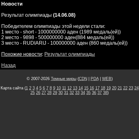
Новости
Результат олимпиады
(14.06.08)
Победителем олимпиады этой недели стали:
1 место - short - 1000000000 аден (1989 медаль(ей))
2 место - 9898 - 500000000 аден(884 медаль(ей))
3 место - RUDIARIJ - 100000000 аден (860 медаль(ей))
Похожие новости
:
Результат олимпиады
Назад
© 2007-2026
Темные миры
(
CDN
|
PDA
|
WEB
)
Карта сайта (
1
2
3
4
5
6
7
8
9
10
11
12
13
14
15
16
17
18
19
20
21
22
23
24
25
26
27
28
29
30
31
32
33
34
35
36
37
38
)