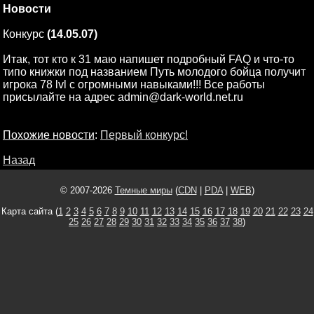
Новости
Конкурс
(14.05.07)
Итак, тот кто к 31 маю напишет подробный FAQ и что-то
типо книжки под названием Путь молодого бойца получит
игрока 78 lvl с огромными навыками!!! Все работы
присылайте на адрес admin@dark-world.net.ru
Похожие новости
:
Первый конкурс!
Назад
© 2007-2026
Темные миры
(
CDN
|
PDA
|
WEB
)
Карта сайта (
1
2
3
4
5
6
7
8
9
10
11
12
13
14
15
16
17
18
19
20
21
22
23
24
25
26
27
28
29
30
31
32
33
34
35
36
37
38
)