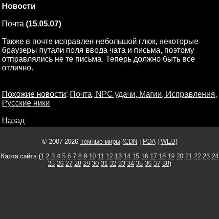
Новости
Почта
(15.05.07)
Также в почте исправлен небольшой глюк, некоторые
браузеры путали поля ввода чата и письма, поэтому
отправлялись не те письма. Теперь должно быть все
отлично.
Похожие новости
:
Почта, NPC удачи, Магии, Исправления,
Русские ники
Назад
© 2007-2026
Темные миры
(
CDN
|
PDA
|
WEB
)
Карта сайта (
1
2
3
4
5
6
7
8
9
10
11
12
13
14
15
16
17
18
19
20
21
22
23
24
25
26
27
28
29
30
31
32
33
34
35
36
37
38
)