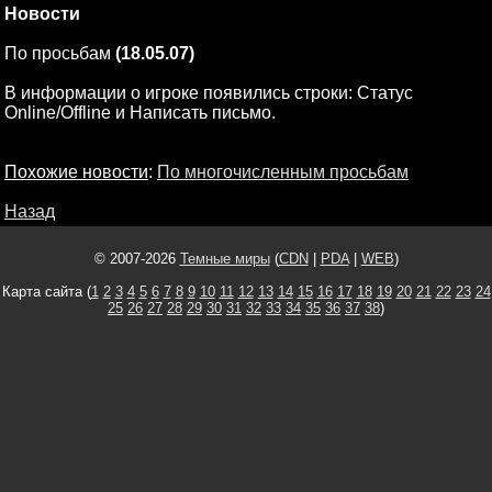
Новости
По просьбам
(18.05.07)
В информации о игроке появились строки: Статус
Online/Offline и Написать письмо.
Похожие новости
:
По многочисленным просьбам
Назад
© 2007-2026
Темные миры
(
CDN
|
PDA
|
WEB
)
Карта сайта (
1
2
3
4
5
6
7
8
9
10
11
12
13
14
15
16
17
18
19
20
21
22
23
24
25
26
27
28
29
30
31
32
33
34
35
36
37
38
)