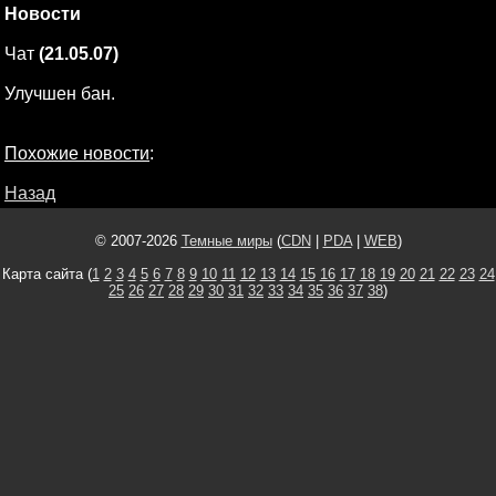
Новости
Чат
(21.05.07)
Улучшен бан.
Похожие новости
:
Назад
© 2007-2026
Темные миры
(
CDN
|
PDA
|
WEB
)
Карта сайта (
1
2
3
4
5
6
7
8
9
10
11
12
13
14
15
16
17
18
19
20
21
22
23
24
25
26
27
28
29
30
31
32
33
34
35
36
37
38
)