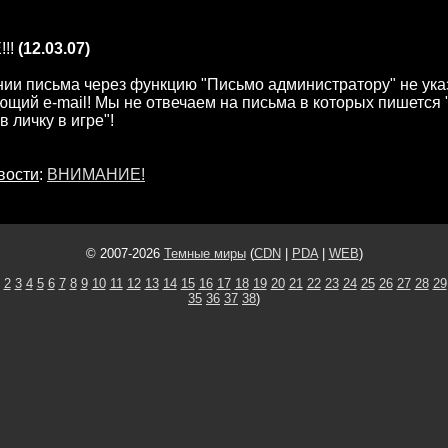
!!
(12.03.07)
ии письма через функцию "Письмо администратору" не ук
щий e-mail! Мы не отвечаем на письма в которых пишется 
 личку в игре"!
вости
:
ВНИМАНИЕ!
© 2007-2026
Темные миры
(
CDN
|
PDA
|
WEB
)
2
3
4
5
6
7
8
9
10
11
12
13
14
15
16
17
18
19
20
21
22
23
24
25
26
27
28
29
35
36
37
38
)