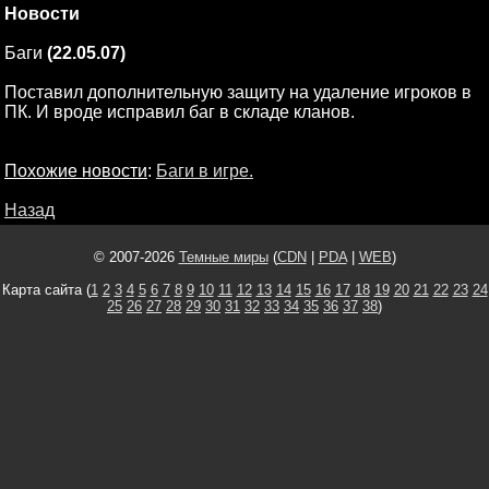
Новости
Баги
(22.05.07)
Поставил дополнительную защиту на удаление игроков в
ПК. И вроде исправил баг в складе кланов.
Похожие новости
:
Баги в игре.
Назад
© 2007-2026
Темные миры
(
CDN
|
PDA
|
WEB
)
Карта сайта (
1
2
3
4
5
6
7
8
9
10
11
12
13
14
15
16
17
18
19
20
21
22
23
24
25
26
27
28
29
30
31
32
33
34
35
36
37
38
)