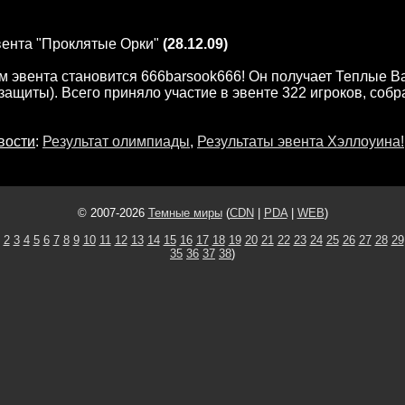
вента "Проклятые Орки"
(28.12.09)
 эвента становится 666barsook666! Он получает Теплые В
 защиты). Всего приняло участие в эвенте 322 игроков, соб
вости
:
Результат олимпиады
,
Результаты эвента Хэллоуина!
© 2007-2026
Темные миры
(
CDN
|
PDA
|
WEB
)
2
3
4
5
6
7
8
9
10
11
12
13
14
15
16
17
18
19
20
21
22
23
24
25
26
27
28
29
35
36
37
38
)