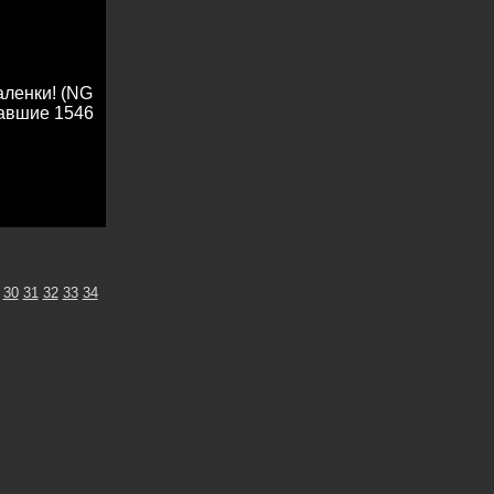
аленки! (NG
равшие 1546
30
31
32
33
34