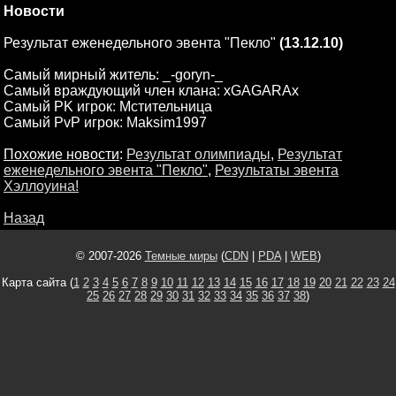
Новости
Результат еженедельного эвента "Пекло"
(13.12.10)
Самый мирный житель: _-goryn-_
Самый враждующий член клана: xGAGARAx
Самый PK игрок: Мстительница
Самый PvP игрок: Maksim1997
Похожие новости
:
Результат олимпиады
,
Результат
еженедельного эвента "Пекло"
,
Результаты эвента
Хэллоуина!
Назад
© 2007-2026
Темные миры
(
CDN
|
PDA
|
WEB
)
Карта сайта (
1
2
3
4
5
6
7
8
9
10
11
12
13
14
15
16
17
18
19
20
21
22
23
24
25
26
27
28
29
30
31
32
33
34
35
36
37
38
)