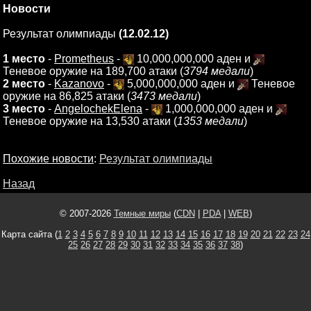
Новости
Результат олимпиады
(12.02.12)
1 место
-
Prometheus
-
10,000,000,000 аден и
Теневое оружие на 189,700 атаки (
3794 медали
)
2 место
-
Kazanovo
-
5,000,000,000 аден и
Теневое
оружие на 86,825 атаки (
3473 медали
)
3 место
-
AngelochekElena
-
1,000,000,000 аден и
Теневое оружие на 13,530 атаки (
1353 медали
)
Похожие новости
:
Результат олимпиады
Назад
© 2007-2026
Темные миры
(
CDN
|
PDA
|
WEB
)
Карта сайта (
1
2
3
4
5
6
7
8
9
10
11
12
13
14
15
16
17
18
19
20
21
22
23
24
25
26
27
28
29
30
31
32
33
34
35
36
37
38
)