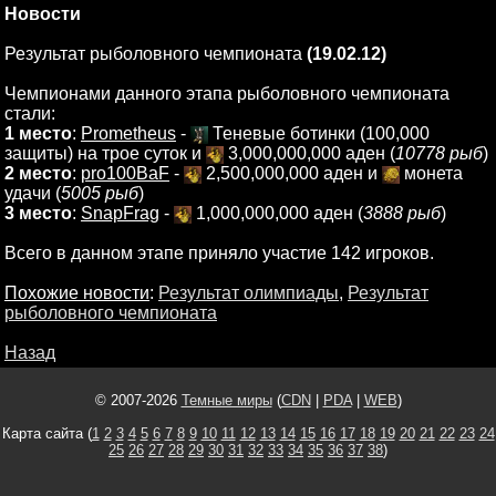
Новости
Результат рыболовного чемпионата
(19.02.12)
Чемпионами данного этапа рыболовного чемпионата
стали:
1 место
:
Prometheus
-
Теневые ботинки (100,000
защиты) на трое суток и
3,000,000,000 аден (
10778 рыб
)
2 место
:
pro100BaF
-
2,500,000,000 аден и
монета
удачи (
5005 рыб
)
3 место
:
SnapFrag
-
1,000,000,000 аден (
3888 рыб
)
Всего в данном этапе приняло участие 142 игроков.
Похожие новости
:
Результат олимпиады
,
Результат
рыболовного чемпионата
Назад
© 2007-2026
Темные миры
(
CDN
|
PDA
|
WEB
)
Карта сайта (
1
2
3
4
5
6
7
8
9
10
11
12
13
14
15
16
17
18
19
20
21
22
23
24
25
26
27
28
29
30
31
32
33
34
35
36
37
38
)