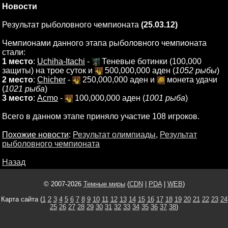
Новости
Результат рыболовного чемпионата
(25.03.12)
Чемпионами данного этапа рыболовного чемпионата
стали:
1 место
:
Uchiha-Itachi
-
Теневые ботинки (100,000
защиты) на трое суток и
500,000,000 аден (
1052 рыбы
)
2 место
:
Chicher
-
250,000,000 аден и
монета удачи
(
1021 рыба
)
3 место
:
Acmo
-
100,000,000 аден (
1001 рыба
)
Всего в данном этапе приняло участие 108 игроков.
Похожие новости
:
Результат олимпиады
,
Результат
рыболовного чемпионата
Назад
© 2007-2026
Темные миры
(
CDN
|
PDA
|
WEB
)
Карта сайта (
1
2
3
4
5
6
7
8
9
10
11
12
13
14
15
16
17
18
19
20
21
22
23
24
25
26
27
28
29
30
31
32
33
34
35
36
37
38
)