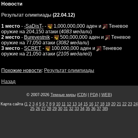
Новости
Результат олимпиады
(22.04.12)
1 место
-
-SaDisT-
-
1,000,000,000 аден и
Теневое
оружие на 204,150 атаки (
4083 медали
)
2 место
-
Burevestnik
-
500,000,000 аден и
Теневое
оружие на 77,050 атаки (
3082 медали
)
3 место
-
SCRET
-
100,000,000 аден и
Теневое
оружие на 21,050 атаки (
2105 медалей
)
Похожие новости
:
Результат олимпиады
Назад
© 2007-2026
Темные миры
(
CDN
|
PDA
|
WEB
)
Карта сайта (
1
2
3
4
5
6
7
8
9
10
11
12
13
14
15
16
17
18
19
20
21
22
23
24
25
26
27
28
29
30
31
32
33
34
35
36
37
38
)