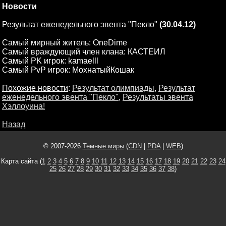
Новости
Результат еженедельного эвента "Пекло"
(30.04.12)
Самый мирный житель: OneDime
Самый враждующий член клана: КАСТЕИЛ
Самый PK игрок: kamaelll
Самый PvP игрок: МохнатыйКошак
Похожие новости
:
Результат олимпиады
,
Результат
еженедельного эвента "Пекло"
,
Результаты эвента
Хэллоуина!
Назад
© 2007-2026
Темные миры
(
CDN
|
PDA
|
WEB
)
Карта сайта (
1
2
3
4
5
6
7
8
9
10
11
12
13
14
15
16
17
18
19
20
21
22
23
24
25
26
27
28
29
30
31
32
33
34
35
36
37
38
)