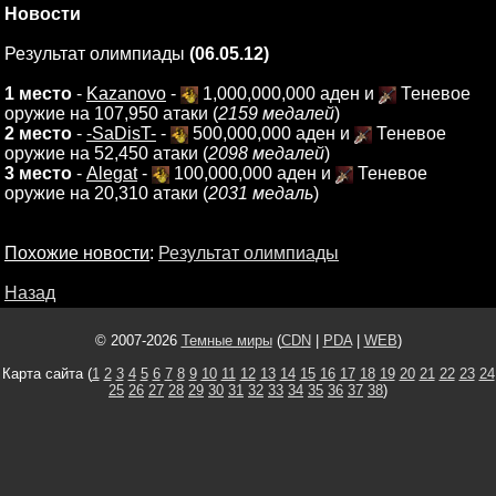
Новости
Результат олимпиады
(06.05.12)
1 место
-
Kazanovo
-
1,000,000,000 аден и
Теневое
оружие на 107,950 атаки (
2159 медалей
)
2 место
-
-SaDisT-
-
500,000,000 аден и
Теневое
оружие на 52,450 атаки (
2098 медалей
)
3 место
-
Alegat
-
100,000,000 аден и
Теневое
оружие на 20,310 атаки (
2031 медаль
)
Похожие новости
:
Результат олимпиады
Назад
© 2007-2026
Темные миры
(
CDN
|
PDA
|
WEB
)
Карта сайта (
1
2
3
4
5
6
7
8
9
10
11
12
13
14
15
16
17
18
19
20
21
22
23
24
25
26
27
28
29
30
31
32
33
34
35
36
37
38
)