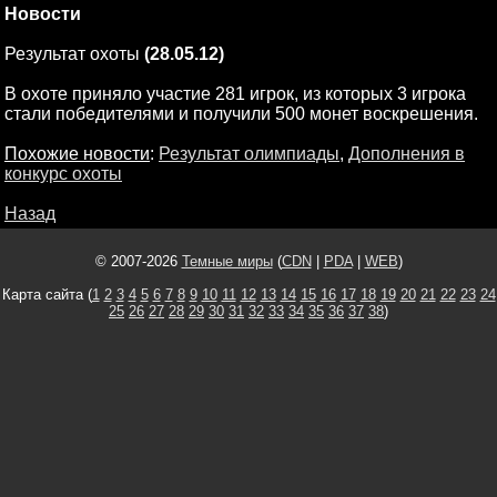
Новости
Результат охоты
(28.05.12)
В охоте приняло участие 281 игрок, из которых 3 игрока
стали победителями и получили 500 монет воскрешения.
Похожие новости
:
Результат олимпиады
,
Дополнения в
конкурс охоты
Назад
© 2007-2026
Темные миры
(
CDN
|
PDA
|
WEB
)
Карта сайта (
1
2
3
4
5
6
7
8
9
10
11
12
13
14
15
16
17
18
19
20
21
22
23
24
25
26
27
28
29
30
31
32
33
34
35
36
37
38
)