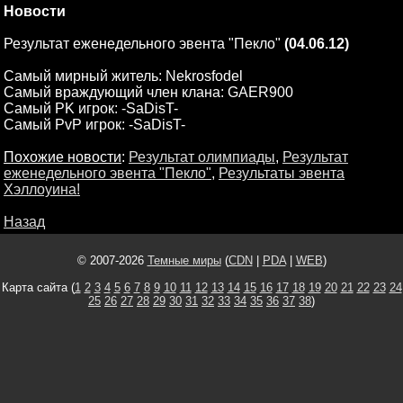
Новости
Результат еженедельного эвента "Пекло"
(04.06.12)
Самый мирный житель: Nekrosfodel
Самый враждующий член клана: GAER900
Самый PK игрок: -SaDisT-
Самый PvP игрок: -SaDisT-
Похожие новости
:
Результат олимпиады
,
Результат
еженедельного эвента "Пекло"
,
Результаты эвента
Хэллоуина!
Назад
© 2007-2026
Темные миры
(
CDN
|
PDA
|
WEB
)
Карта сайта (
1
2
3
4
5
6
7
8
9
10
11
12
13
14
15
16
17
18
19
20
21
22
23
24
25
26
27
28
29
30
31
32
33
34
35
36
37
38
)