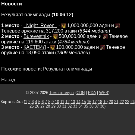
Новости
Результат олимпиады
(10.06.12)
1 место
-
_Night_Roven_
-
1,000,000,000 аден и
Теневое оружие на 317,200 атаки (
6344 медали
)
2 место
-
Burevestnik
-
500,000,000 аден и
Теневое
оружие на 119,600 атаки (
4784 медали
)
3 место
-
КАСТЕИЛ
-
100,000,000 аден и
Теневое
оружие на 18,090 атаки (
1809 медалей
)
Похожие новости
:
Результат олимпиады
Назад
© 2007-2026
Темные миры
(
CDN
|
PDA
|
WEB
)
Карта сайта (
1
2
3
4
5
6
7
8
9
10
11
12
13
14
15
16
17
18
19
20
21
22
23
24
25
26
27
28
29
30
31
32
33
34
35
36
37
38
)