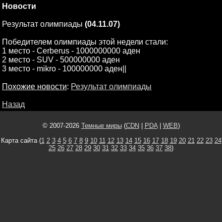
Новости
Результат олимпиады
(04.11.07)
Победителем олимпиады этой недели стали:
1 место - Cerberus - 1000000000 аден
2 место - SUV - 500000000 аден
3 место - mikro - 100000000 аден||
Похожие новости
:
Результат олимпиады
Назад
© 2007-2026
Темные миры
(
CDN
|
PDA
|
WEB
)
Карта сайта (
1
2
3
4
5
6
7
8
9
10
11
12
13
14
15
16
17
18
19
20
21
22
23
24
25
26
27
28
29
30
31
32
33
34
35
36
37
38
)