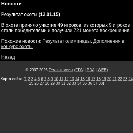
Новости
Результат охоты
(12.01.15)
В охоте приняло участие 49 игроков, из которых 9 игроков
стали победителями и получили 721 монета воскрешения.
Похожие новости
:
Результат олимпиады
,
Дополнения в
конкурс охоты
Назад
© 2007-2026
Темные миры
(
CDN
|
PDA
|
WEB
)
Карта сайта (
1
2
3
4
5
6
7
8
9
10
11
12
13
14
15
16
17
18
19
20
21
22
23
24
25
26
27
28
29
30
31
32
33
34
35
36
37
38
)