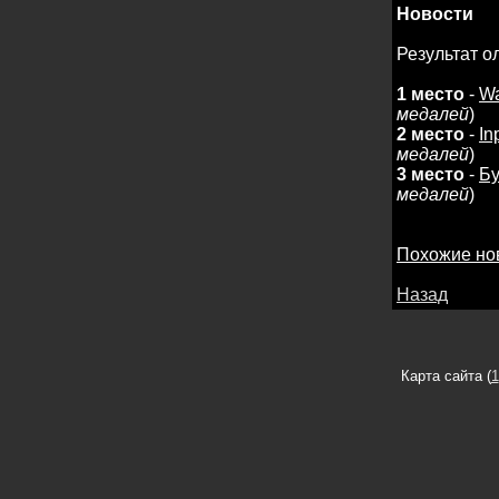
Новости
Результат 
1 место
-
Wa
медалей
)
2 место
-
In
медалей
)
3 место
-
Бу
медалей
)
Похожие но
Назад
Карта сайта (
1