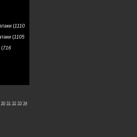
таки (
1110
таки (
1105
 (
716
30
31
32
33
34