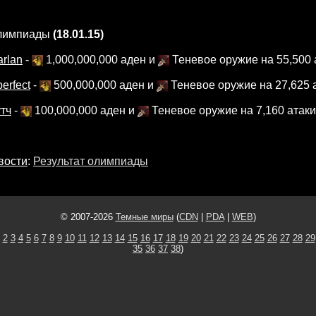
олимпиады
(18.01.15)
rlan
-
1,000,000,000 аден и
Теневое оружие на 55,500 а
perfect
-
500,000,000 аден и
Теневое оружие на 27,625 а
тч
-
100,000,000 аден и
Теневое оружие на 7,160 атаки
вости
:
Результат олимпиады
© 2007-2026
Темные миры
(
CDN
|
PDA
|
WEB
)
2
3
4
5
6
7
8
9
10
11
12
13
14
15
16
17
18
19
20
21
22
23
24
25
26
27
28
29
35
36
37
38
)