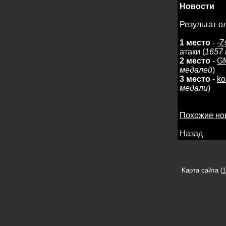
Новости
Результат 
1 место
-
-Z
атаки (
1657
2 место
-
G
медалей
)
3 место
-
ko
медали
)
Похожие но
Назад
Карта сайта (
1