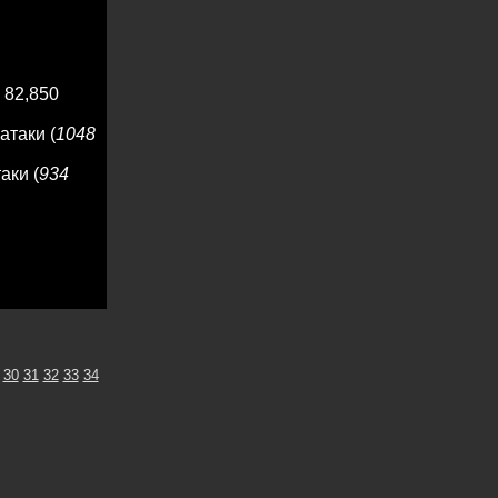
 82,850
атаки (
1048
аки (
934
30
31
32
33
34