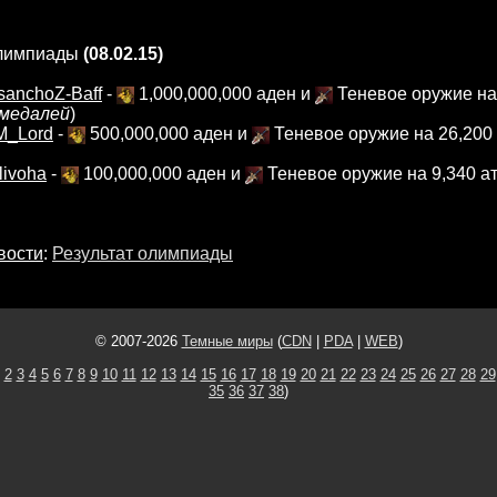
олимпиады
(08.02.15)
sanchoZ-Baff
-
1,000,000,000 аден и
Теневое оружие на
 медалей
)
M_Lord
-
500,000,000 аден и
Теневое оружие на 26,200 
livoha
-
100,000,000 аден и
Теневое оружие на 9,340 ат
вости
:
Результат олимпиады
© 2007-2026
Темные миры
(
CDN
|
PDA
|
WEB
)
2
3
4
5
6
7
8
9
10
11
12
13
14
15
16
17
18
19
20
21
22
23
24
25
26
27
28
29
35
36
37
38
)