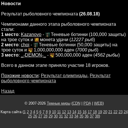
Новости
Результат рыболовного чемпионата
(26.08.18)
Чемпионами данного этапа рыболовного чемпионата
стали:
1 место
:
Kazanovo
-
Теневые ботинки (100,000 защиты)
на трое суток и
монета удачи (
12227 рыб
)
2 место
:
choi
-
Теневые ботинки (50,000 защиты) на
трое суток и
1,000,000,000 аден (
7000 рыб
)
3 место
:
_-DEMON-_
-
500,000,000 аден (
4562 рыбы
)
Всего в данном этапе приняло участие 18 игроков.
Похожие новости
:
Результат олимпиады
,
Результат
рыболовного чемпионата
Назад
© 2007-2026
Темные миры
(
CDN
|
PDA
|
WEB
)
Карта сайта (
1
2
3
4
5
6
7
8
9
10
11
12
13
14
15
16
17
18
19
20
21
22
23
24
25
26
27
28
29
30
31
32
33
34
35
36
37
38
)