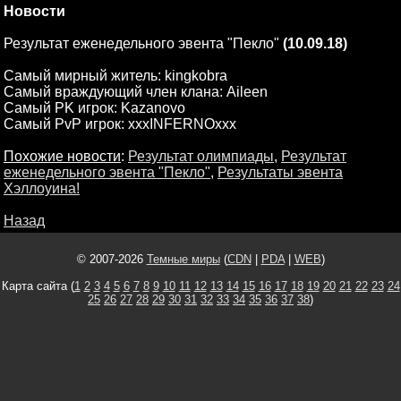
Новости
Результат еженедельного эвента "Пекло"
(10.09.18)
Самый мирный житель: kingkobra
Самый враждующий член клана: Aileen
Самый PK игрок: Kazanovo
Самый PvP игрок: xxxINFERNOxxx
Похожие новости
:
Результат олимпиады
,
Результат
еженедельного эвента "Пекло"
,
Результаты эвента
Хэллоуина!
Назад
© 2007-2026
Темные миры
(
CDN
|
PDA
|
WEB
)
Карта сайта (
1
2
3
4
5
6
7
8
9
10
11
12
13
14
15
16
17
18
19
20
21
22
23
24
25
26
27
28
29
30
31
32
33
34
35
36
37
38
)