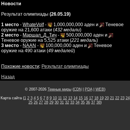
Новости
Результат олимпиады
(26.05.19)
1 место
-
WhateVolf
-
1,000,000,000 аден и
Теневое
оружие на 21,600 атаки (
432 медали
)
2 место
-
Маршал_Д_Тич
-
500,000,000 аден и
Теневое оружие на 5,525 атаки (
221 медаль
)
3 место
-
NAAN
-
100,000,000 аден и
Теневое
оружие на 490 атаки (
49 медалей
)
Похожие новости
:
Результат олимпиады
Назад
© 2007-2026
Темные миры
(
CDN
|
PDA
|
WEB
)
Карта сайта (
1
2
3
4
5
6
7
8
9
10
11
12
13
14
15
16
17
18
19
20
21
22
23
24
25
26
27
28
29
30
31
32
33
34
35
36
37
38
)