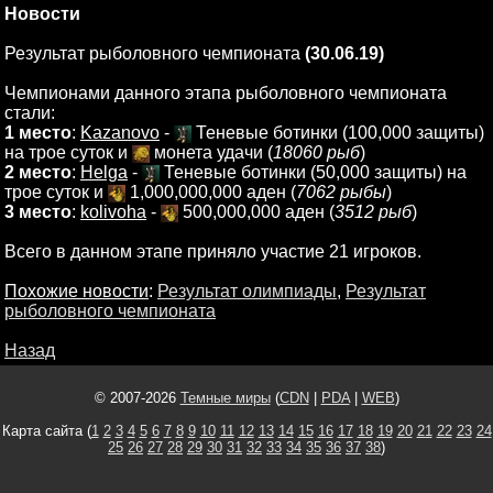
Новости
Результат рыболовного чемпионата
(30.06.19)
Чемпионами данного этапа рыболовного чемпионата
стали:
1 место
:
Kazanovo
-
Теневые ботинки (100,000 защиты)
на трое суток и
монета удачи (
18060 рыб
)
2 место
:
Helga
-
Теневые ботинки (50,000 защиты) на
трое суток и
1,000,000,000 аден (
7062 рыбы
)
3 место
:
kolivoha
-
500,000,000 аден (
3512 рыб
)
Всего в данном этапе приняло участие 21 игроков.
Похожие новости
:
Результат олимпиады
,
Результат
рыболовного чемпионата
Назад
© 2007-2026
Темные миры
(
CDN
|
PDA
|
WEB
)
Карта сайта (
1
2
3
4
5
6
7
8
9
10
11
12
13
14
15
16
17
18
19
20
21
22
23
24
25
26
27
28
29
30
31
32
33
34
35
36
37
38
)