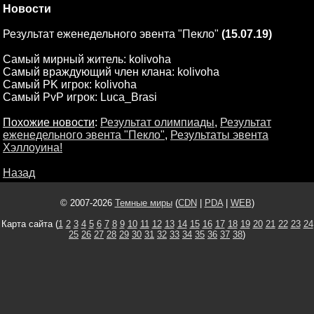
Новости
Результат еженедельного эвента "Пекло"
(15.07.19)
Самый мирный житель: kolivoha
Самый враждующий член клана: kolivoha
Самый PK игрок: kolivoha
Самый PvP игрок: Luca_Brasi
Похожие новости
:
Результат олимпиады
,
Результат
еженедельного эвента "Пекло"
,
Результаты эвента
Хэллоуина!
Назад
© 2007-2026
Темные миры
(
CDN
|
PDA
|
WEB
)
Карта сайта (
1
2
3
4
5
6
7
8
9
10
11
12
13
14
15
16
17
18
19
20
21
22
23
24
25
26
27
28
29
30
31
32
33
34
35
36
37
38
)