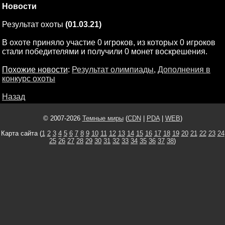
Новости
Результат охоты
(01.03.21)
В охоте приняло участие 0 игроков, из которых 0 игроков
стали победителями и получили 0 монет воскрешения.
Похожие новости
:
Результат олимпиады
,
Дополнения в
конкурс охоты
Назад
© 2007-2026
Темные миры
(
CDN
|
PDA
|
WEB
)
Карта сайта (
1
2
3
4
5
6
7
8
9
10
11
12
13
14
15
16
17
18
19
20
21
22
23
24
25
26
27
28
29
30
31
32
33
34
35
36
37
38
)