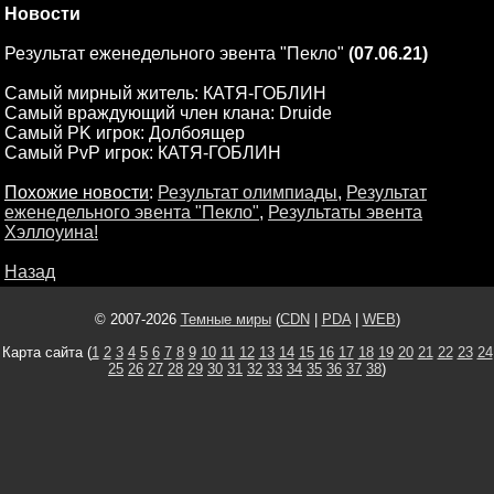
Новости
Результат еженедельного эвента "Пекло"
(07.06.21)
Самый мирный житель: КАТЯ-ГОБЛИН
Самый враждующий член клана: Druide
Самый PK игрок: Долбоящер
Самый PvP игрок: КАТЯ-ГОБЛИН
Похожие новости
:
Результат олимпиады
,
Результат
еженедельного эвента "Пекло"
,
Результаты эвента
Хэллоуина!
Назад
© 2007-2026
Темные миры
(
CDN
|
PDA
|
WEB
)
Карта сайта (
1
2
3
4
5
6
7
8
9
10
11
12
13
14
15
16
17
18
19
20
21
22
23
24
25
26
27
28
29
30
31
32
33
34
35
36
37
38
)