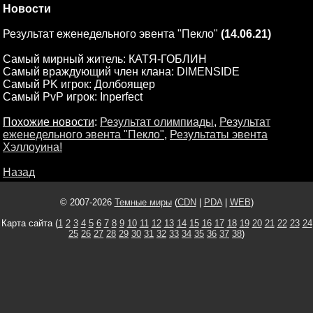
Новости
Результат еженедельного эвента "Пекло"
(14.06.21)
Самый мирный житель: КАТЯ-ГОБЛИН
Самый враждующий член клана: DIMENSIDE
Самый PK игрок: Долбоящер
Самый PvP игрок: Inperfect
Похожие новости
:
Результат олимпиады
,
Результат
еженедельного эвента "Пекло"
,
Результаты эвента
Хэллоуина!
Назад
© 2007-2026
Темные миры
(
CDN
|
PDA
|
WEB
)
Карта сайта (
1
2
3
4
5
6
7
8
9
10
11
12
13
14
15
16
17
18
19
20
21
22
23
24
25
26
27
28
29
30
31
32
33
34
35
36
37
38
)