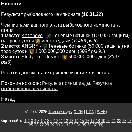
Новости
Результат рыболовного чемпионата
(16.01.22)
Чемпионами данного этапа рыболовного чемпионата
стали:
1 место
:
Kazanovo
-
Теневые ботинки (100,000 защиты)
на трое суток и
монета удачи (
11456 рыб
)
2 место
:
ANGRY
-
Теневые ботинки (50,000 защиты) на
трое суток и
1,000,000,000 аден (
6994 рыбы
)
3 место
:
Study_to__dream
-
500,000,000 аден (
3307
рыб
)
Всего в данном этапе приняло участие 7 игроков.
Похожие новости
:
Результат олимпиады
,
Результат
рыболовного чемпионата
Назад
© 2007-2026
Темные миры
(
CDN
|
PDA
|
WEB
)
Карта сайта (
1
2
3
4
5
6
7
8
9
10
11
12
13
14
15
16
17
18
19
20
21
22
23
24
25
26
27
28
29
30
31
32
33
34
35
36
37
38
)