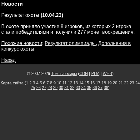
Новости
Результат охоты
(10.04.23)
В охоте приняло участие 8 игроков, из которых 2 игрока
стали победителями и получили 277 монет воскрешения.
Похожие новости
:
Результат олимпиады
,
Дополнения в
конкурс охоты
Назад
© 2007-2026
Темные миры
(
CDN
|
PDA
|
WEB
)
Карта сайта (
1
2
3
4
5
6
7
8
9
10
11
12
13
14
15
16
17
18
19
20
21
22
23
24
25
26
27
28
29
30
31
32
33
34
35
36
37
38
)