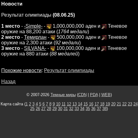
Новости
Результат олимпиады
(08.06.25)
1 место
-
-Simple-
-
1,000,000,000 аден и
Теневое
оружие на 88,200 атаки (
1764 медали
)
2 место
-
Темирлан
-
500,000,000 аден и
Теневое
оружие на 2,300 атаки (
92 медали
)
3 место
-
SILVANA-
-
100,000,000 аден и
Теневое
оружие на 880 атаки (
88 медалей
)
Похожие новости
:
Результат олимпиады
Назад
© 2007-2026
Темные миры
(
CDN
|
PDA
|
WEB
)
Карта сайта (
1
2
3
4
5
6
7
8
9
10
11
12
13
14
15
16
17
18
19
20
21
22
23
24
25
26
27
28
29
30
31
32
33
34
35
36
37
38
)