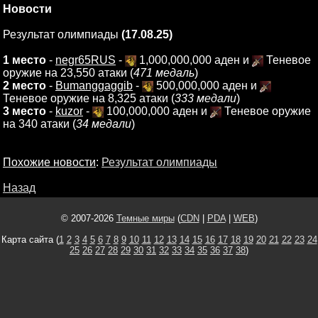
Новости
Результат олимпиады
(17.08.25)
1 место
-
negr65RUS
-
1,000,000,000 аден и
Теневое
оружие на 23,550 атаки (
471 медаль
)
2 место
-
Bumanggaggib
-
500,000,000 аден и
Теневое оружие на 8,325 атаки (
333 медали
)
3 место
-
kuzor
-
100,000,000 аден и
Теневое оружие
на 340 атаки (
34 медали
)
Похожие новости
:
Результат олимпиады
Назад
© 2007-2026
Темные миры
(
CDN
|
PDA
|
WEB
)
Карта сайта (
1
2
3
4
5
6
7
8
9
10
11
12
13
14
15
16
17
18
19
20
21
22
23
24
25
26
27
28
29
30
31
32
33
34
35
36
37
38
)