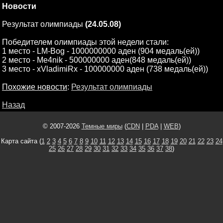
Новости
Результат олимпиады
(24.05.08)
Победителем олимпиады этой недели стали:
1 место - LM-Bog - 1000000000 аден (904 медаль(ей))
2 место - Me4nik - 500000000 аден(848 медаль(ей))
3 место - xVladimiRx - 100000000 аден (738 медаль(ей))
Похожие новости
:
Результат олимпиады
Назад
© 2007-2026
Темные миры
(
CDN
|
PDA
|
WEB
)
Карта сайта (
1
2
3
4
5
6
7
8
9
10
11
12
13
14
15
16
17
18
19
20
21
22
23
24
25
26
27
28
29
30
31
32
33
34
35
36
37
38
)