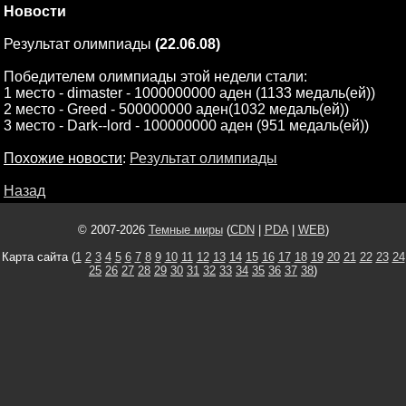
Новости
Результат олимпиады
(22.06.08)
Победителем олимпиады этой недели стали:
1 место - dimaster - 1000000000 аден (1133 медаль(ей))
2 место - Greed - 500000000 аден(1032 медаль(ей))
3 место - Dark--lord - 100000000 аден (951 медаль(ей))
Похожие новости
:
Результат олимпиады
Назад
© 2007-2026
Темные миры
(
CDN
|
PDA
|
WEB
)
Карта сайта (
1
2
3
4
5
6
7
8
9
10
11
12
13
14
15
16
17
18
19
20
21
22
23
24
25
26
27
28
29
30
31
32
33
34
35
36
37
38
)