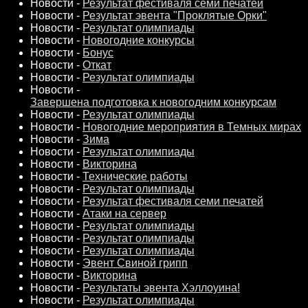
Новости -
Результат фестиваля семи печатей
Новости -
Результат эвента "Проклятые Орки"
Новости -
Результат олимпиады
Новости -
Новогодние конкурсы
Новости -
Бонус
Новости -
Откат
Новости -
Результат олимпиады
Новости -
Завершена подготовка к новогодним конкурсам
Новости -
Результат олимпиады
Новости -
Новогодние мероприятия в Темных мирах
Новости -
Зима
Новости -
Результат олимпиады
Новости -
Викторина
Новости -
Технические работы
Новости -
Результат олимпиады
Новости -
Результат фестиваля семи печатей
Новости -
Атаки на сервер
Новости -
Результат олимпиады
Новости -
Результат олимпиады
Новости -
Результат олимпиады
Новости -
Эвент Свиной грипп
Новости -
Викторина
Новости -
Результаты эвента Хэллоуина!
Новости -
Результат олимпиады