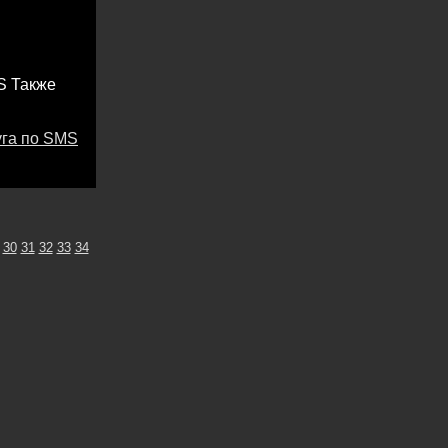
S Также
уга по SMS
30
31
32
33
34