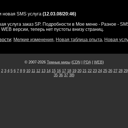
и новая SMS услуга
(12.03.08/20:46)
ая услуга заказ SP. Подробности в Мое меню - Разное - SM
 WEB версии, теперь нет пустоты внизу страниц.
вости
:
Мелкие изменения
,
Новая таблица опыта
,
Новая усл
© 2007-2026
Темные миры
(
CDN
|
PDA
|
WEB
)
2
3
4
5
6
7
8
9
10
11
12
13
14
15
16
17
18
19
20
21
22
23
24
25
26
27
28
29
35
36
37
38
)